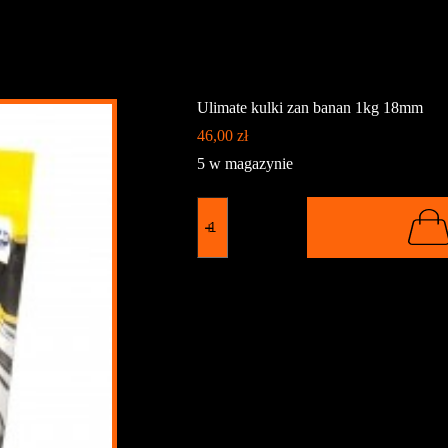
ate kulki zan banan 1kg 18mm
Ulimate kulki zan banan 1kg 18mm
46,00
zł
5 w magazynie