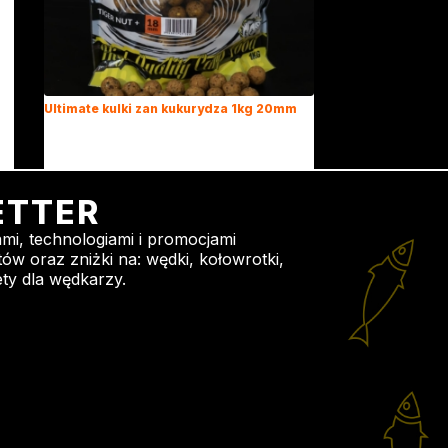
Ultimate kulki zan kukurydza 1kg 20mm
32,40
zł
ETTER
mi, technologiami i promocjami
ów oraz zniżki na: wędki, kołowrotki,
ty dla wędkarzy.