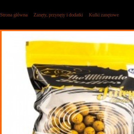
Strona główna
/
Zanęty, przynęty i dodatki
/
Kulki zanętowe
/
Ulim