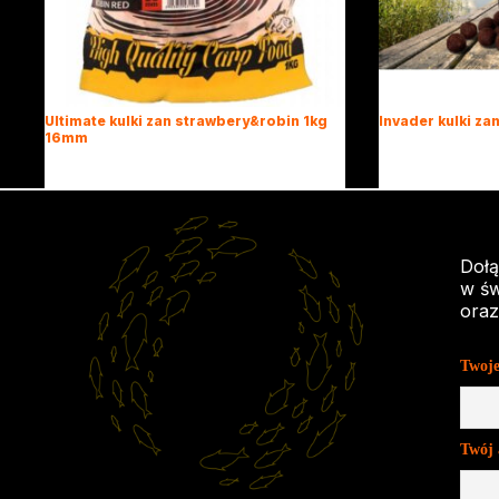
Ultimate kulki zan strawbery&robin 1kg
Invader kulki z
16mm
39,80
zł
41,18
zł
Dołą
w św
oraz
Twoje
Twój 