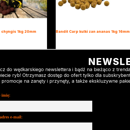
an chyngis 1kg 20mm
Bandit Carp kulki zan ananas 1kg 16mm
22,74
zł
NEWSL
cz do wędkarskiego newslettera i bądź na bieżąco z trenda
iecie ryb! Otrzymasz dostęp do ofert tylko dla subskrybent
 promocje na zanęty i przynęty, a także ekskluzywne pakie
 imię:
adres e-mail: