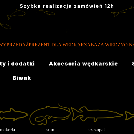
Szybka realizacja zamówień 12h
WYPRZEDAŻ
PREZENT DLA WĘDKARZA
BAZA WIEDZY
O N
ty i dodatki
Akcesoria wędkarskie
Biwak
makrela
sum
szczupak