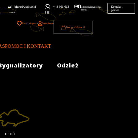
biuro@wedkarski-
+48 661 613
Kontakt i
odkryj nas na social
media
pomoc
floo.eu
888
Lista zakupowa
Moje konto
0
AS
POMOC I KONTAKT
Sygnalizatory
Odzież
okoń