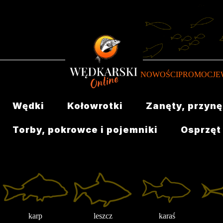
NOWOŚCI
PROMOCJE
Wędki
Kołowrotki
Zanęty, przynę
Torby, pokrowce i pojemniki
Osprzęt
karp
leszcz
karaś